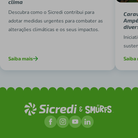
clima
Descubra como o Sicredi contribui para
Carav
Ampé
adotar medidas urgentes para combater as
diver
alterações climáticas e os seus impactos.
Inicia
susten
Saiba mais
Saiba