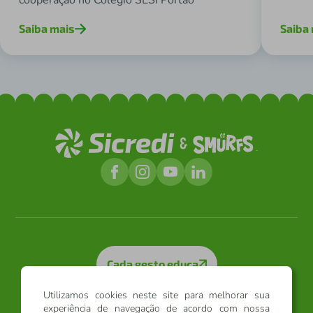
cooperação no Colégio SESI Portão
Saiba mais
Saiba
Cada gesto educa
Utilizamos cookies neste site para melhorar sua
Sicredi
experiência de navegação de acordo com nossa