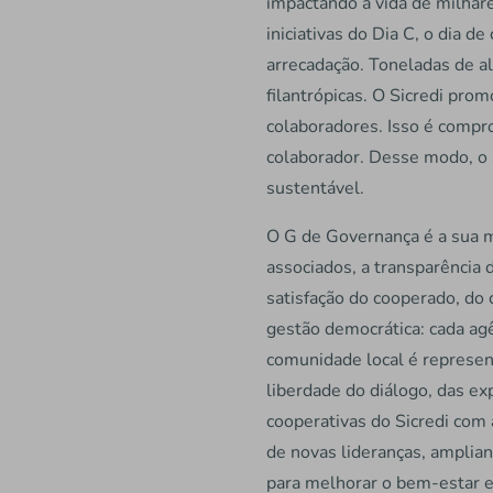
impactando a vida de milhares
iniciativas do Dia C, o dia 
arrecadação. Toneladas de al
filantrópicas. O Sicredi p
colaboradores. Isso é compro
colaborador. Desse modo, o S
sustentável.
O G de Governança é a sua m
associados, a transparência 
satisfação do cooperado, do 
gestão democrática: cada agê
comunidade local é represen
liberdade do diálogo, das e
cooperativas do Sicredi com
de novas lideranças, amplia
para melhorar o bem-estar e 