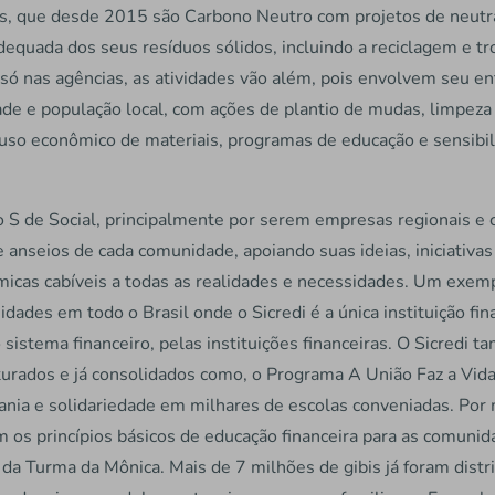
s, que desde 2015 são Carbono Neutro com projetos de neutrali
equada dos seus resíduos sólidos, incluindo a reciclagem e tro
 só nas agências, as atividades vão além, pois envolvem seu en
de e população local, com ações de plantio de mudas, limpeza 
uso econômico de materiais, programas de educação e sensibili
 S de Social, principalmente por serem empresas regionais
 e anseios de cada comunidade, apoiando suas ideias, iniciativa
cas cabíveis a todas as realidades e necessidades. Um exemp
ades em todo o Brasil onde o Sicredi é a única instituição fi
istema financeiro, pelas instituições financeiras. O Sicredi 
urados e já consolidados como, o Programa A União Faz a Vid
ania e solidariedade em milhares de escolas conveniadas. Por 
m os princípios básicos de educação financeira para as comuni
 da Turma da Mônica. Mais de 7 milhões de gibis já foram distr