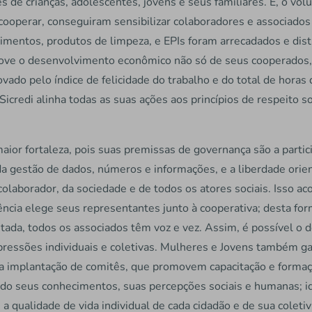
 de crianças, adolescentes, jovens e seus familiares. E, o volu
de cooperar, conseguiram sensibilizar colaboradores e associa
imentos, produtos de limpeza, e EPIs foram arrecadados e distr
romove o desenvolvimento econômico não só de seus cooperado
vado pelo índice de felicidade do trabalho e do total de horas
icredi alinha todas as suas ações aos princípios de respeito 
aior fortaleza, pois suas premissas de governança são a parti
da gestão de dados, números e informações, e a liberdade ori
colaborador, da sociedade e de todos os atores sociais. Isso a
ncia elege seus representantes junto à cooperativa; desta for
tada, todos os associados têm voz e vez. Assim, é possível o
xpressões individuais e coletivas. Mulheres e Jovens também 
 a implantação de comitês, que promovem capacitação e forma
ndo seus conhecimentos, suas percepções sociais e humanas; i
a qualidade de vida individual de cada cidadão e de sua coleti