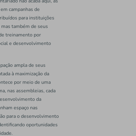
ntariado não acaba aqui, as
dos em campanhas de
ibuídos para instituições
s, mas também de seus
 de treinamento por
social e desenvolvimento
cipação ampla de seus
entada à maximização da
contece por meio de uma
ma, nas assembleias, cada
 desenvolvimento da
ganham espaço nas
ção para o desenvolvimento
dentificando oportunidades
vidade.