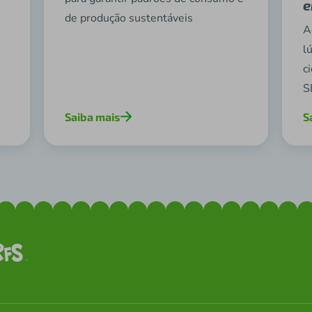
e
de produção sustentáveis
A
l
c
S
Saiba mais
S